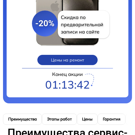
Скидка по
-20%
предварительной
записи на сайте
Цены на ремонт
Конец акции
01:13:41
Преимущества
Этапы работ
Цены
Гарантия
М
Преимущества сервис-