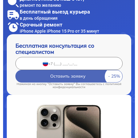
ремонт по желанию
Бесплатный выезд курьера
в день обращения
Срочный ремонт
iPhone Apple iPhone 15 Pro от 35 минут
Бесплатная консультация со
специалистом
Оставить заявку
Нажимая на кнопку "Оставить заявку" Вы соглашаетесь c
политикой
конфиденциальности