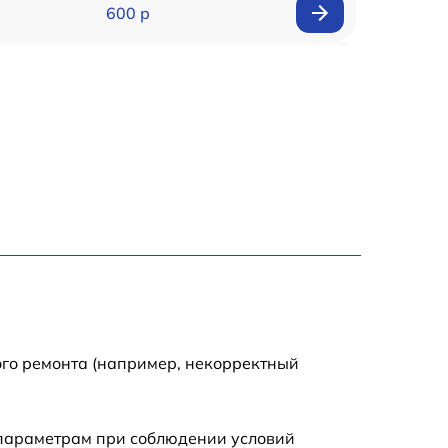
600 р
600 р
550 р
500 р
10000 р
2000 р
1700 р
ого ремонта (например, некорректный
5900 р
 параметрам при соблюдении условий