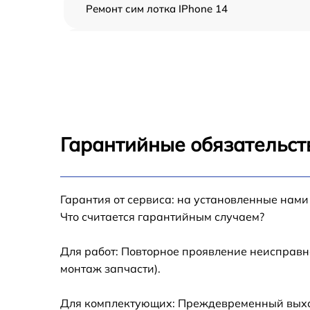
Ремонт сим лотка IPhone 14
Замена шлейфа IPhone 14
Замена аккумулятора IPhone 14
Замена USB порта IPhone 14
Гарантийные обязательст
Замена контроллера питания IPhone 14
Гарантия от сервиса: на установленные нами
Замена стекла камеры IPhone 14
Что считается гарантийным случаем?
Замена GPS-модуля IPhone 14
Для работ: Повторное проявление неисправн
монтаж запчасти).
Замена разъема зарядки IPhone 14
Для комплектующих: Преждевременный выход