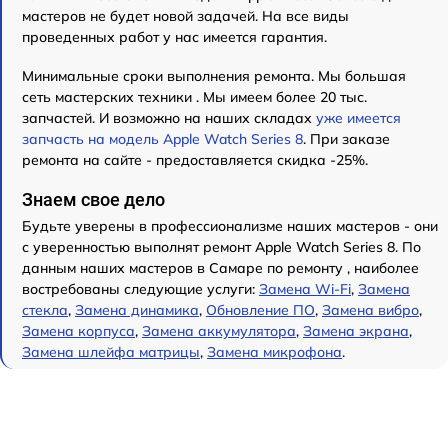
мастеров не будет новой задачей. На все виды
проведенных работ у нас имеется гарантия.
Минимальные сроки выполнения ремонта. Мы большая
сеть мастерских техники . Мы имеем более 20 тыс.
запчастей. И возможно на наших складах
уже имеется
запчасть на модель Apple Watch Series 8
. При заказе
ремонта на сайте - предоставляется скидка -25%.
Знаем свое дело
Будьте уверены в профессионализме наших мастеров - они
с уверенностью выполнят ремонт Apple Watch Series 8. По
данным наших мастеров в Самаре по ремонту , наиболее
востребованы следующие услуги:
Замена Wi-Fi
,
Замена
стекла
,
Замена динамика
,
Обновление ПО
,
Замена вибро
,
Замена корпуса
,
Замена аккумулятора
,
Замена экрана
,
Замена шлейфа матрицы
,
Замена микрофона
.