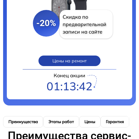
Скидка по
-20%
предварительной
записи на сайте
Цены на ремонт
Конец акции
01:13:40
Преимущества
Этапы работ
Цены
Гарантия
М
Преимущества сервис-