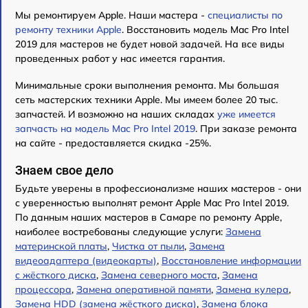
Мы ремонтируем Apple. Наши мастера -
специалисты по
ремонту техники Apple
. Восстановить модель Mac Pro Intel
2019 для мастеров не будет новой задачей. На все виды
проведенных работ у нас имеется гарантия.
Минимальные сроки выполнения ремонта. Мы большая
сеть мастерских техники Apple. Мы имеем более 20 тыс.
запчастей. И возможно на наших складах
уже имеется
запчасть на модель Mac Pro Intel 2019
. При заказе ремонта
на сайте - предоставляется скидка -25%.
Знаем свое дело
Будьте уверены в профессионализме наших мастеров - они
с уверенностью выполнят ремонт Apple Mac Pro Intel 2019.
По данным наших мастеров в Самаре по ремонту Apple,
наиболее востребованы следующие услуги:
Замена
материнской платы
,
Чистка от пыли
,
Замена
видеоадаптера (видеокарты)
,
Восстановление информации
с жёсткого диска
,
Замена северного моста
,
Замена
процессора
,
Замена оперативной памяти
,
Замена кулера
,
Замена HDD (замена жёсткого диска)
,
Замена блока