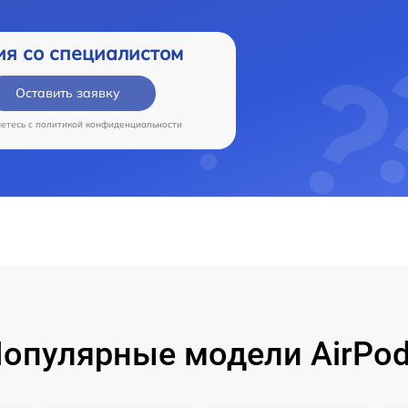
ия со специалистом
Оставить заявку
аетесь c
политикой конфиденциальности
опулярные модели AirPo