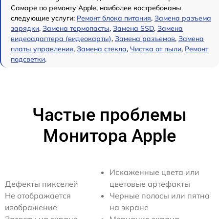
Самаре по ремонту Apple, наиболее востребованы
следующие услуги:
Ремонт блока питания
,
Замена разъема
зарядки
,
Замена термопасты
,
Замена SSD
,
Замена
видеоадаптера (видеокарты)
,
Замена разъемов
,
Замена
платы управления
,
Замена стекла
,
Чистка от пыли
,
Ремонт
подсветки
.
Частые проблемы
Монитора Apple
Искаженные цвета или
Дефекты пикселей
цветовые артефакты
Не отображается
Черные полосы или пятна
изображение
на экране